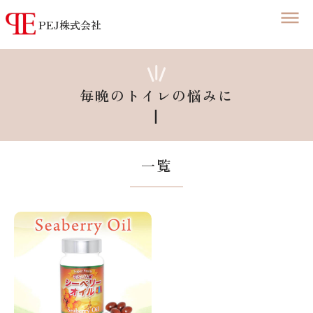
PEJ株式会社
コ
ン
テ
ン
毎晩のトイレの悩みに
ツ
┃
へ
ス
キ
一覧
ッ
プ